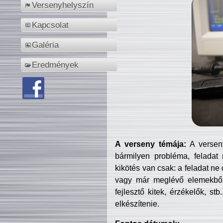
Versenyhelyszín
Kapcsolat
Galéria
Eredmények
A verseny témája:
A verseny
bármilyen probléma, feladat
kikötés van csak: a feladat ne
vagy már meglévő elemekből ö
fejlesztő kitek, érzékelők, st
elkészítenie.