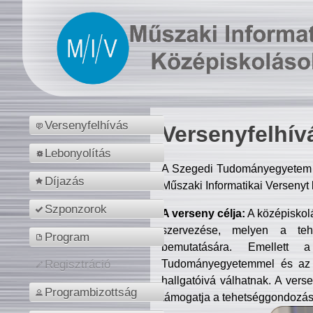
Versenyfelhívás
Versenyfelhív
Lebonyolítás
A Szegedi Tudományegyetem M
Díjazás
Műszaki Informatikai Versenyt
Szponzorok
A verseny célja:
A középiskol
szervezése, melyen a tehe
Program
bemutatására. Emellett 
Tudományegyetemmel és az o
Regisztráció
hallgatóivá válhatnak. A verse
Programbizottság
támogatja a tehetséggondozást