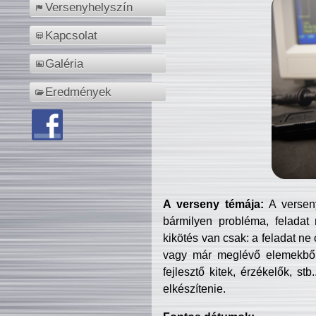
Versenyhelyszín
Kapcsolat
Galéria
Eredmények
A verseny témája:
A verseny
bármilyen probléma, feladat
kikötés van csak: a feladat ne
vagy már meglévő elemekből ö
fejlesztő kitek, érzékelők, st
elkészítenie.