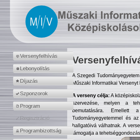
Versenyfelhívás
Versenyfelhív
Lebonyolítás
A Szegedi Tudományegyetem M
Díjazás
Műszaki Informatikai Versenyt
Szponzorok
A verseny célja:
A középiskol
szervezése, melyen a tehe
Program
bemutatására. Emellett 
Tudományegyetemmel és az o
Regisztráció
hallgatóivá válhatnak. A verse
Programbizottság
támogatja a tehetséggondozást