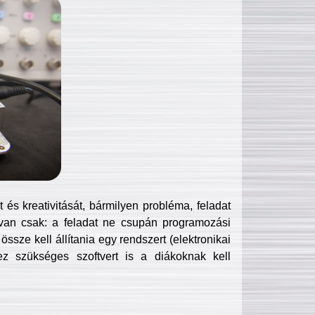
és kreativitását, bármilyen probléma, feladat
van csak: a feladat ne csupán programozási
ssze kell állítania egy rendszert (elektronikai
hez szükséges szoftvert is a diákoknak kell