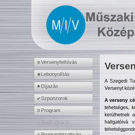
Versenyfelhívás
Versen
Lebonyolítás
A Szegedi Tu
Díjazás
Versenyt közé
Szponzorok
A verseny cél
tehetséges, k
Program
kerülhetnek 
hallgatóivá 
Regisztráció
tehetséggondo
Programbizottság