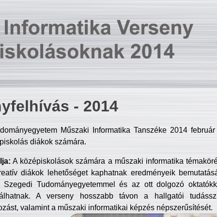
yfelhívás - 2014
dományegyetem Műszaki Informatika Tanszéke 2014 február 2
piskolás diákok számára.
ja:
A középiskolások számára a műszaki informatika témakör
reatív diákok lehetőséget kaphatnak eredményeik bemutatásá
a Szegedi Tudományegyetemmel és az ott dolgozó oktatókka
válhatnak. A verseny hosszabb távon a hallgatói tudásszi
zást, valamint a műszaki informatikai képzés népszerűsítését.