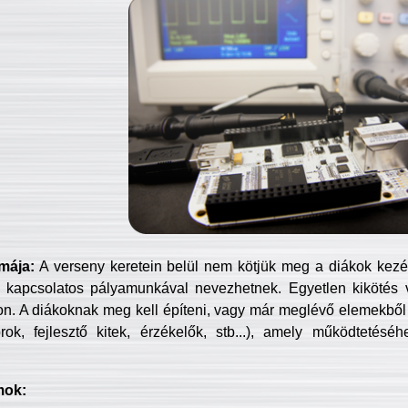
mája:
A verseny keretein belül nem kötjük meg a diákok kezét 
 kapcsolatos pályamunkával nevezhetnek. Egyetlen kikötés 
jon. A diákoknak meg kell építeni, vagy már meglévő elemekből ö
ok, fejlesztő kitek, érzékelők, stb...), amely működtetésé
mok: