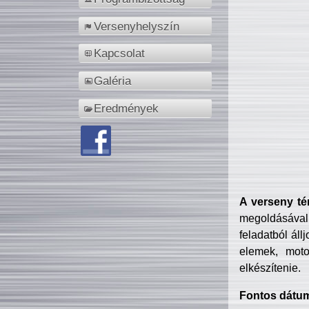
Versenyhelyszín
Kapcsolat
Galéria
Eredmények
A verseny té
megoldásával
feladatból áll
elemek, motor
elkészítenie.
Fontos dátu