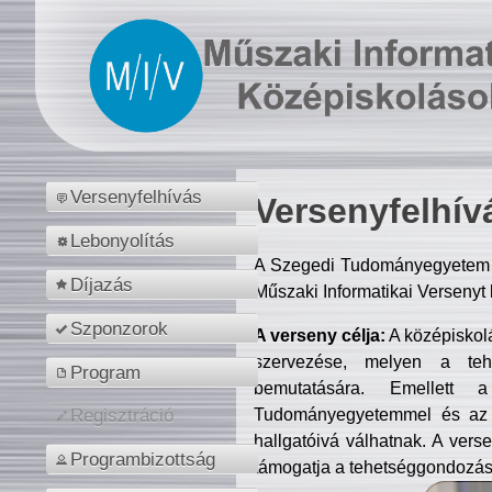
Versenyfelhívás
Versenyfelhív
Lebonyolítás
A Szegedi Tudományegyetem M
Díjazás
Műszaki Informatikai Versenyt
Szponzorok
A verseny célja:
A középiskol
szervezése, melyen a tehe
Program
bemutatására. Emellett 
Tudományegyetemmel és az o
Regisztráció
hallgatóivá válhatnak. A verse
Programbizottság
támogatja a tehetséggondozást