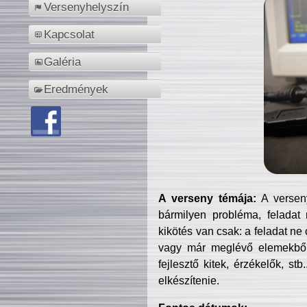
Versenyhelyszín
Kapcsolat
Galéria
Eredmények
A verseny témája:
A verseny
bármilyen probléma, feladat
kikötés van csak: a feladat ne
vagy már meglévő elemekből ö
fejlesztő kitek, érzékelők, st
elkészítenie.