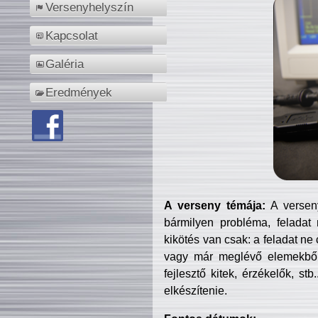
Versenyhelyszín
Kapcsolat
Galéria
Eredmények
A verseny témája:
A verseny
bármilyen probléma, feladat
kikötés van csak: a feladat ne
vagy már meglévő elemekből ö
fejlesztő kitek, érzékelők, st
elkészítenie.