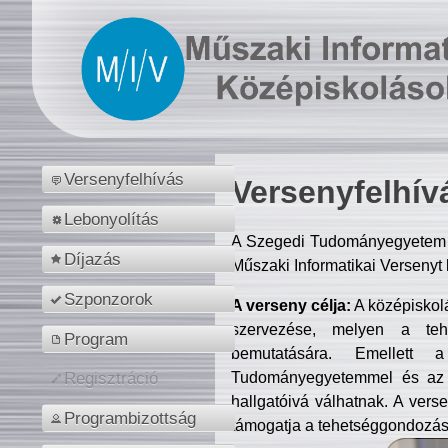
Versenyfelhívás
Versenyfelhív
Lebonyolítás
A Szegedi Tudományegyetem M
Díjazás
Műszaki Informatikai Versenyt
Szponzorok
A verseny célja:
A középiskol
szervezése, melyen a tehe
Program
bemutatására. Emellett 
Tudományegyetemmel és az o
Regisztráció
hallgatóivá válhatnak. A verse
Programbizottság
támogatja a tehetséggondozást