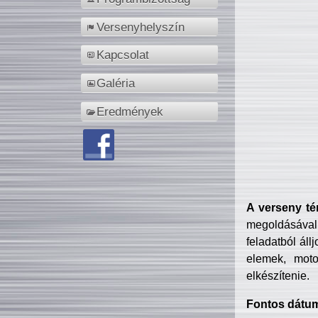
Versenyhelyszín
Kapcsolat
Galéria
Eredmények
A verseny té
megoldásával
feladatból áll
elemek, motor
elkészítenie.
Fontos dátu