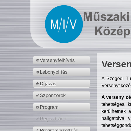
Versenyfelhívás
Versen
Lebonyolítás
A Szegedi Tu
Díjazás
Versenyt közé
Szponzorok
A verseny cél
tehetséges, k
Program
kerülhetnek 
hallgatóivá 
Regisztráció
tehetséggondo
Programbizottság