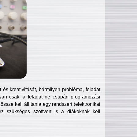
és kreativitását, bármilyen probléma, feladat
van csak: a feladat ne csupán programozási
ssze kell állítania egy rendszert (elektronikai
hez szükséges szoftvert is a diákoknak kell