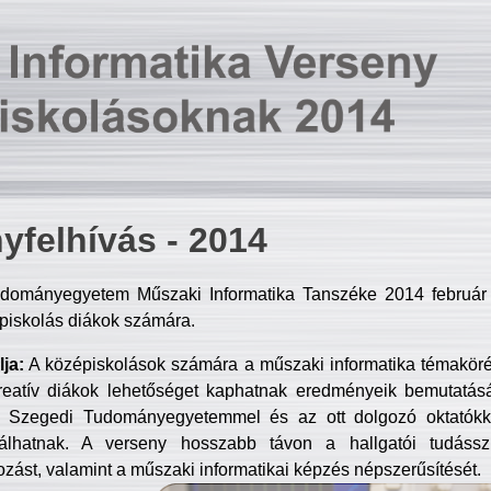
yfelhívás - 2014
dományegyetem Műszaki Informatika Tanszéke 2014 február 2
piskolás diákok számára.
ja:
A középiskolások számára a műszaki informatika témakör
reatív diákok lehetőséget kaphatnak eredményeik bemutatásá
a Szegedi Tudományegyetemmel és az ott dolgozó oktatókka
válhatnak. A verseny hosszabb távon a hallgatói tudásszi
zást, valamint a műszaki informatikai képzés népszerűsítését.