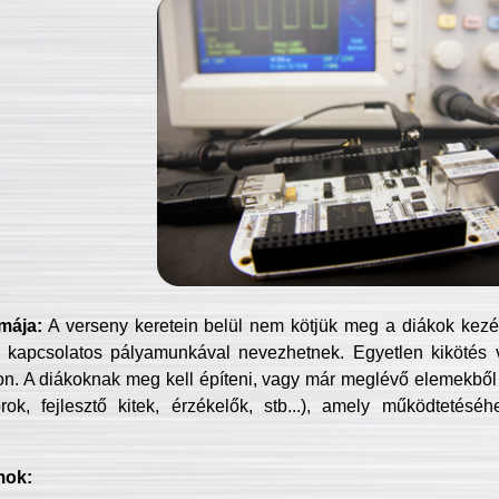
mája:
A verseny keretein belül nem kötjük meg a diákok kezét 
 kapcsolatos pályamunkával nevezhetnek. Egyetlen kikötés 
jon. A diákoknak meg kell építeni, vagy már meglévő elemekből ö
ok, fejlesztő kitek, érzékelők, stb...), amely működtetésé
mok: