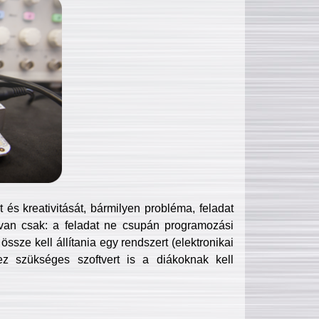
és kreativitását, bármilyen probléma, feladat
van csak: a feladat ne csupán programozási
ssze kell állítania egy rendszert (elektronikai
hez szükséges szoftvert is a diákoknak kell