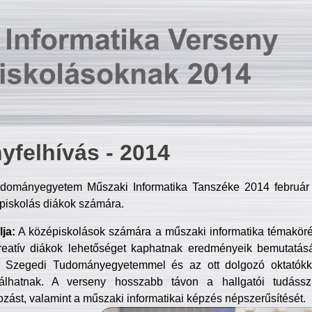
yfelhívás - 2014
dományegyetem Műszaki Informatika Tanszéke 2014 február 2
piskolás diákok számára.
ja:
A középiskolások számára a műszaki informatika témakör
reatív diákok lehetőséget kaphatnak eredményeik bemutatásá
a Szegedi Tudományegyetemmel és az ott dolgozó oktatókka
válhatnak. A verseny hosszabb távon a hallgatói tudásszi
zást, valamint a műszaki informatikai képzés népszerűsítését.