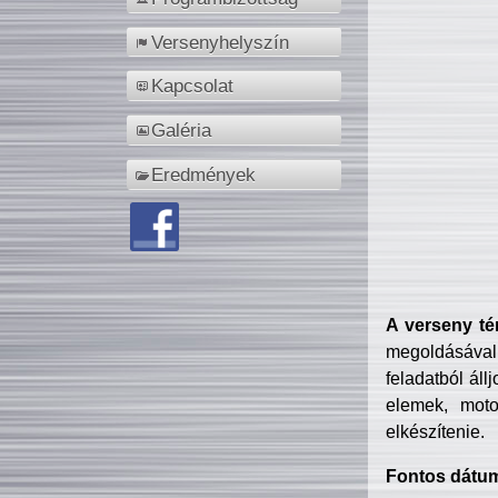
Versenyhelyszín
Kapcsolat
Galéria
Eredmények
A verseny té
megoldásával
feladatból áll
elemek, motor
elkészítenie.
Fontos dátu