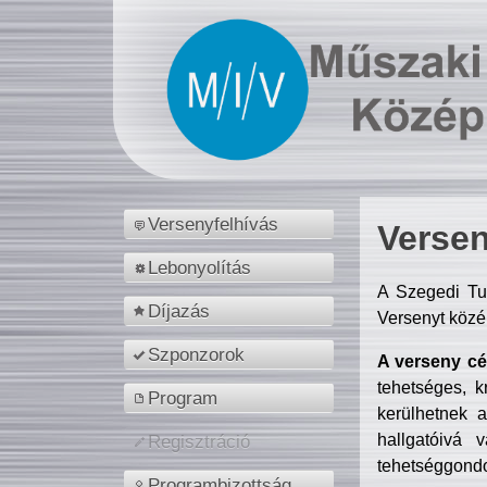
Versenyfelhívás
Versen
Lebonyolítás
A Szegedi Tu
Díjazás
Versenyt közé
Szponzorok
A verseny cél
tehetséges, k
Program
kerülhetnek 
hallgatóivá 
Regisztráció
tehetséggondo
Programbizottság