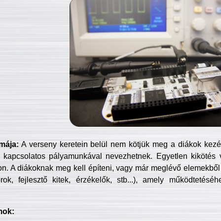
mája:
A verseny keretein belül nem kötjük meg a diákok kezét 
 kapcsolatos pályamunkával nevezhetnek. Egyetlen kikötés 
jon. A diákoknak meg kell építeni, vagy már meglévő elemekből ö
ok, fejlesztő kitek, érzékelők, stb...), amely működtetésé
mok: