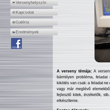
Versenyhelyszín
Kapcsolat
Galéria
Eredmények
A verseny témája:
A verseny
bármilyen probléma, feladat
kikötés van csak: a feladat ne
vagy már meglévő elemekből ö
fejlesztő kitek, érzékelők, st
elkészítenie.