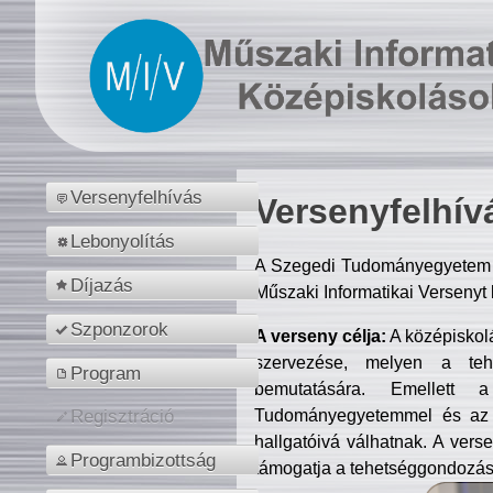
Versenyfelhívás
Versenyfelhív
Lebonyolítás
A Szegedi Tudományegyetem M
Díjazás
Műszaki Informatikai Versenyt
Szponzorok
A verseny célja:
A középiskol
szervezése, melyen a tehe
Program
bemutatására. Emellett 
Tudományegyetemmel és az o
Regisztráció
hallgatóivá válhatnak. A verse
Programbizottság
támogatja a tehetséggondozást