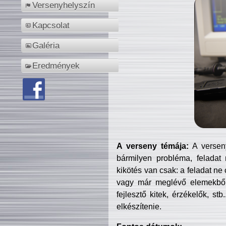
Versenyhelyszín
Kapcsolat
Galéria
Eredmények
A verseny témája:
A verseny
bármilyen probléma, feladat
kikötés van csak: a feladat ne
vagy már meglévő elemekből ö
fejlesztő kitek, érzékelők, st
elkészítenie.