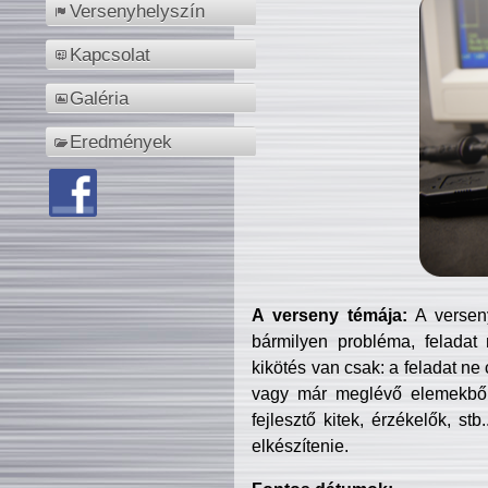
Versenyhelyszín
Kapcsolat
Galéria
Eredmények
A verseny témája:
A verseny
bármilyen probléma, feladat
kikötés van csak: a feladat ne
vagy már meglévő elemekből ö
fejlesztő kitek, érzékelők, st
elkészítenie.