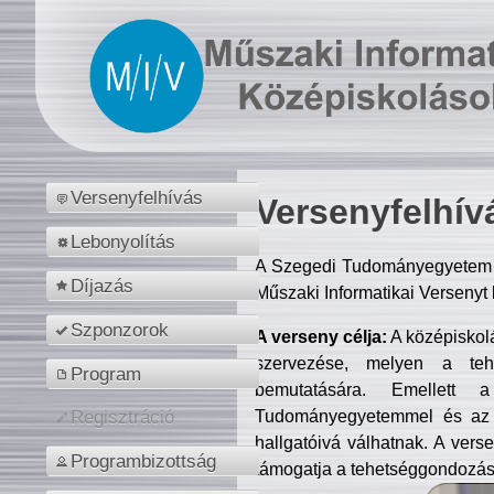
Versenyfelhívás
Versenyfelhív
Lebonyolítás
A Szegedi Tudományegyetem M
Díjazás
Műszaki Informatikai Versenyt
Szponzorok
A verseny célja:
A középiskol
szervezése, melyen a tehe
Program
bemutatására. Emellett 
Tudományegyetemmel és az o
Regisztráció
hallgatóivá válhatnak. A verse
Programbizottság
támogatja a tehetséggondozást