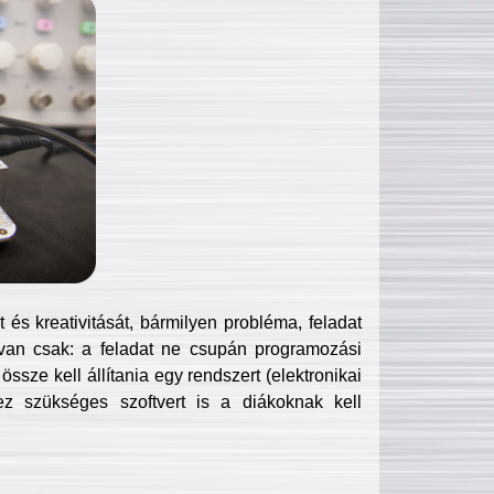
és kreativitását, bármilyen probléma, feladat
van csak: a feladat ne csupán programozási
ssze kell állítania egy rendszert (elektronikai
hez szükséges szoftvert is a diákoknak kell