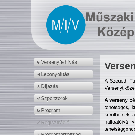
Versenyfelhívás
Versen
Lebonyolítás
A Szegedi Tu
Díjazás
Versenyt közé
Szponzorok
A verseny cél
tehetséges, k
Program
kerülhetnek 
hallgatóivá 
Regisztráció
tehetséggondo
Programbizottság