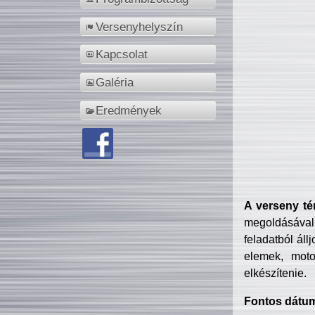
Versenyhelyszín
Kapcsolat
Galéria
Eredmények
A verseny té
megoldásával
feladatból áll
elemek, motor
elkészítenie.
Fontos dátu