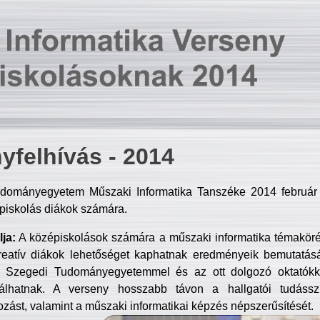
yfelhívás - 2014
dományegyetem Műszaki Informatika Tanszéke 2014 február 2
piskolás diákok számára.
ja:
A középiskolások számára a műszaki informatika témakör
reatív diákok lehetőséget kaphatnak eredményeik bemutatásá
a Szegedi Tudományegyetemmel és az ott dolgozó oktatókka
válhatnak. A verseny hosszabb távon a hallgatói tudásszi
zást, valamint a műszaki informatikai képzés népszerűsítését.