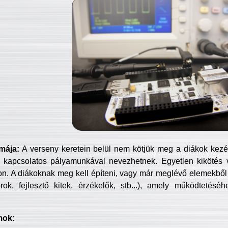
mája:
A verseny keretein belül nem kötjük meg a diákok kezét 
 kapcsolatos pályamunkával nevezhetnek. Egyetlen kikötés 
jon. A diákoknak meg kell építeni, vagy már meglévő elemekből ö
ok, fejlesztő kitek, érzékelők, stb...), amely működtetésé
mok: