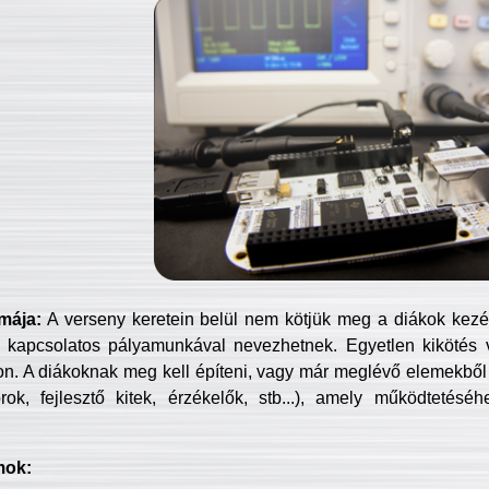
mája:
A verseny keretein belül nem kötjük meg a diákok kezét 
 kapcsolatos pályamunkával nevezhetnek. Egyetlen kikötés 
jon. A diákoknak meg kell építeni, vagy már meglévő elemekből ö
ok, fejlesztő kitek, érzékelők, stb...), amely működtetésé
mok: