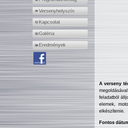
Versenyhelyszín
Kapcsolat
Galéria
Eredmények
A verseny té
megoldásával
feladatból áll
elemek, motor
elkészítenie.
Fontos dátu