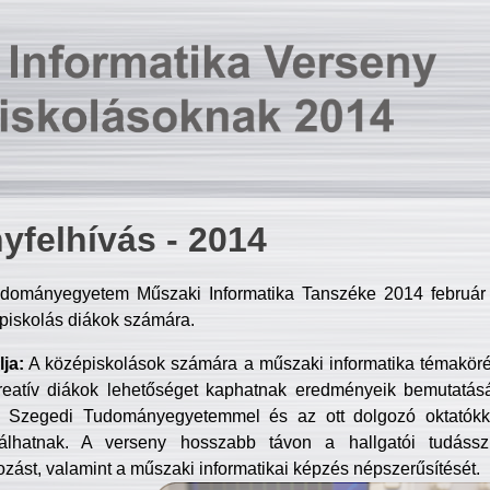
yfelhívás - 2014
dományegyetem Műszaki Informatika Tanszéke 2014 február 2
piskolás diákok számára.
ja:
A középiskolások számára a műszaki informatika témakör
reatív diákok lehetőséget kaphatnak eredményeik bemutatásá
a Szegedi Tudományegyetemmel és az ott dolgozó oktatókka
válhatnak. A verseny hosszabb távon a hallgatói tudásszi
zást, valamint a műszaki informatikai képzés népszerűsítését.