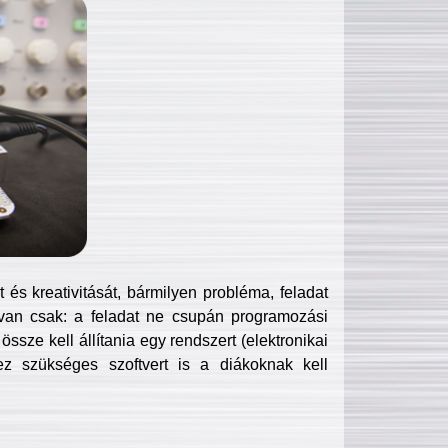
és kreativitását, bármilyen probléma, feladat
van csak: a feladat ne csupán programozási
ssze kell állítania egy rendszert (elektronikai
hez szükséges szoftvert is a diákoknak kell