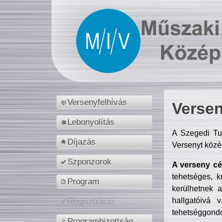
Versenyfelhívás
Versen
Lebonyolítás
A Szegedi Tu
Díjazás
Versenyt közé
Szponzorok
A verseny cél
tehetséges, k
Program
kerülhetnek 
hallgatóivá 
Regisztráció
tehetséggondo
Programbizottság