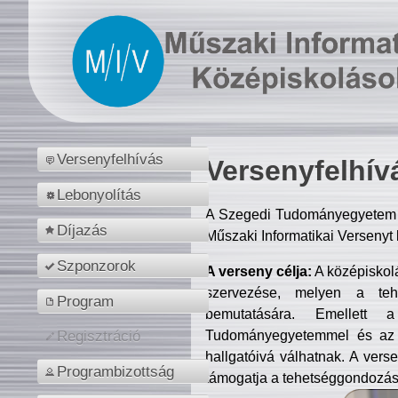
Versenyfelhívás
Versenyfelhív
Lebonyolítás
A Szegedi Tudományegyetem M
Díjazás
Műszaki Informatikai Versenyt
Szponzorok
A verseny célja:
A középiskol
szervezése, melyen a tehe
Program
bemutatására. Emellett 
Tudományegyetemmel és az o
Regisztráció
hallgatóivá válhatnak. A verse
Programbizottság
támogatja a tehetséggondozást