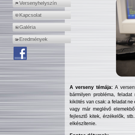
Versenyhelyszín
Kapcsolat
Galéria
Eredmények
A verseny témája:
A verseny
bármilyen probléma, feladat
kikötés van csak: a feladat ne
vagy már meglévő elemekből ö
fejlesztő kitek, érzékelők, st
elkészítenie.