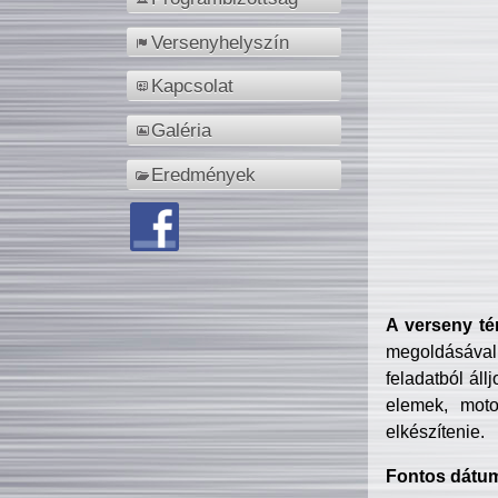
Versenyhelyszín
Kapcsolat
Galéria
Eredmények
A verseny té
megoldásával
feladatból áll
elemek, motor
elkészítenie.
Fontos dátu