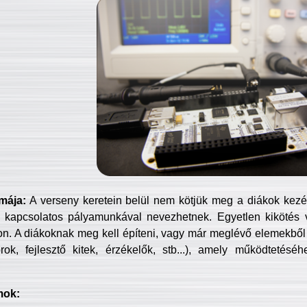
mája:
A verseny keretein belül nem kötjük meg a diákok kezét 
 kapcsolatos pályamunkával nevezhetnek. Egyetlen kikötés 
jon. A diákoknak meg kell építeni, vagy már meglévő elemekből ö
ok, fejlesztő kitek, érzékelők, stb...), amely működtetésé
mok: