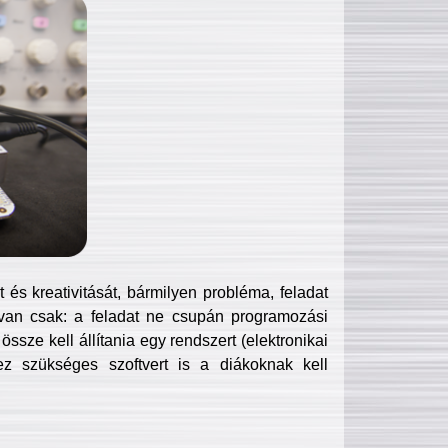
és kreativitását, bármilyen probléma, feladat
van csak: a feladat ne csupán programozási
ssze kell állítania egy rendszert (elektronikai
hez szükséges szoftvert is a diákoknak kell