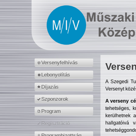
Versenyfelhívás
Versen
Lebonyolítás
A Szegedi Tu
Díjazás
Versenyt közé
Szponzorok
A verseny cél
tehetséges, k
Program
kerülhetnek 
hallgatóivá 
Regisztráció
tehetséggondo
Programbizottság