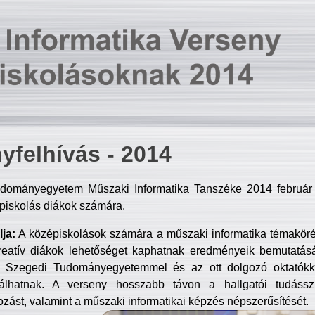
yfelhívás - 2014
dományegyetem Műszaki Informatika Tanszéke 2014 február 2
piskolás diákok számára.
ja:
A középiskolások számára a műszaki informatika témakör
reatív diákok lehetőséget kaphatnak eredményeik bemutatásá
a Szegedi Tudományegyetemmel és az ott dolgozó oktatókka
válhatnak. A verseny hosszabb távon a hallgatói tudásszi
zást, valamint a műszaki informatikai képzés népszerűsítését.