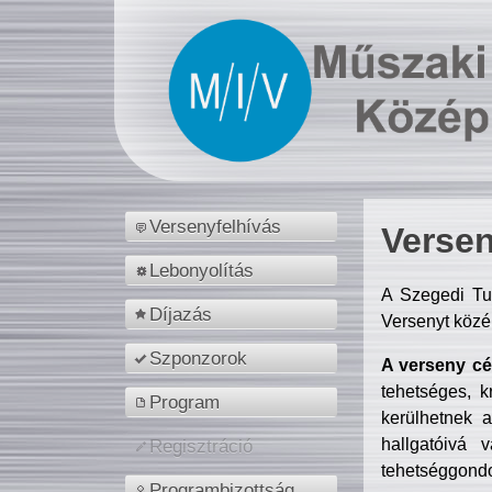
Versenyfelhívás
Versen
Lebonyolítás
A Szegedi Tu
Díjazás
Versenyt közé
Szponzorok
A verseny cél
tehetséges, k
Program
kerülhetnek 
hallgatóivá 
Regisztráció
tehetséggondo
Programbizottság