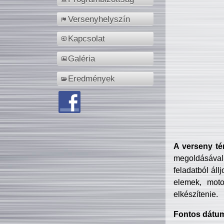
Versenyhelyszín
Kapcsolat
Galéria
Eredmények
A verseny té
megoldásával
feladatból áll
elemek, motor
elkészítenie.
Fontos dátu