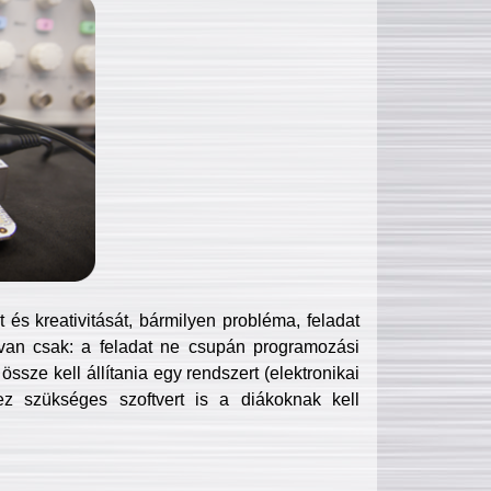
és kreativitását, bármilyen probléma, feladat
van csak: a feladat ne csupán programozási
ssze kell állítania egy rendszert (elektronikai
hez szükséges szoftvert is a diákoknak kell