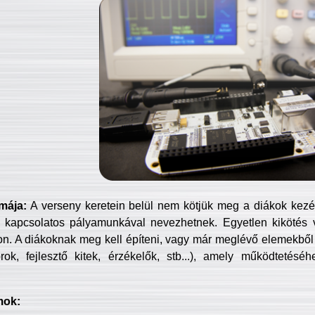
mája:
A verseny keretein belül nem kötjük meg a diákok kezét 
 kapcsolatos pályamunkával nevezhetnek. Egyetlen kikötés 
jon. A diákoknak meg kell építeni, vagy már meglévő elemekből ö
ok, fejlesztő kitek, érzékelők, stb...), amely működtetésé
mok: