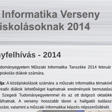
yfelhívás - 2014
dományegyetem Műszaki Informatika Tanszéke 2014 február 2
piskolás diákok számára.
ja:
A középiskolások számára a műszaki informatika témakör
reatív diákok lehetőséget kaphatnak eredményeik bemutatásá
a Szegedi Tudományegyetemmel és az ott dolgozó oktatókka
válhatnak. A verseny hosszabb távon a hallgatói tudásszi
zást, valamint a műszaki informatikai képzés népszerűsítését.