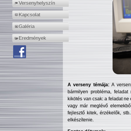
Versenyhelyszín
Kapcsolat
Galéria
Eredmények
A verseny témája:
A verseny
bármilyen probléma, feladat
kikötés van csak: a feladat ne
vagy már meglévő elemekből ö
fejlesztő kitek, érzékelők, st
elkészítenie.