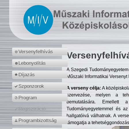
Versenyfelhívás
Versenyfelhív
Lebonyolítás
A Szegedi Tudományegyetem M
Díjazás
Műszaki Informatikai Versenyt
Szponzorok
A verseny célja:
A középiskol
szervezése, melyen a tehe
Program
bemutatására. Emellett 
Tudományegyetemmel és az o
Regisztráció
hallgatóivá válhatnak. A verse
Programbizottság
támogatja a tehetséggondozást