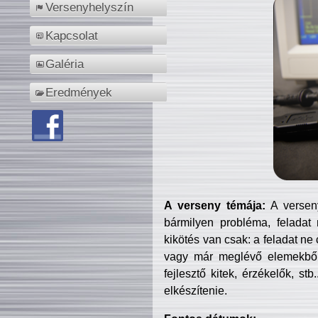
Versenyhelyszín
Kapcsolat
Galéria
Eredmények
A verseny témája:
A verseny
bármilyen probléma, feladat
kikötés van csak: a feladat ne
vagy már meglévő elemekből ö
fejlesztő kitek, érzékelők, st
elkészítenie.