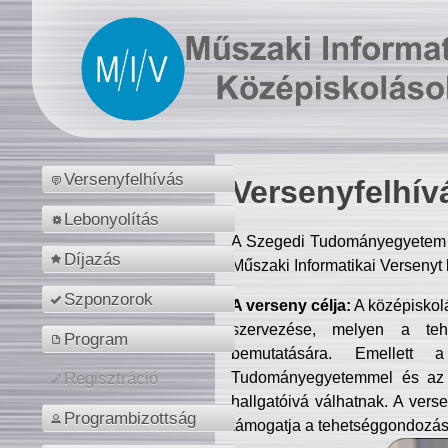
Versenyfelhívás
Versenyfelhív
Lebonyolítás
A Szegedi Tudományegyetem M
Díjazás
Műszaki Informatikai Versenyt
Szponzorok
A verseny célja:
A középiskol
szervezése, melyen a tehe
Program
bemutatására. Emellett 
Tudományegyetemmel és az o
Regisztráció
hallgatóivá válhatnak. A verse
Programbizottság
támogatja a tehetséggondozást