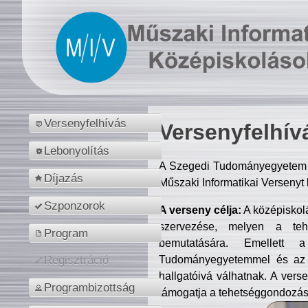
Versenyfelhívás
Versenyfelhív
Lebonyolítás
A Szegedi Tudományegyetem M
Díjazás
Műszaki Informatikai Versenyt
Szponzorok
A verseny célja:
A középiskol
szervezése, melyen a tehe
Program
bemutatására. Emellett 
Tudományegyetemmel és az o
Regisztráció
hallgatóivá válhatnak. A verse
Programbizottság
támogatja a tehetséggondozást