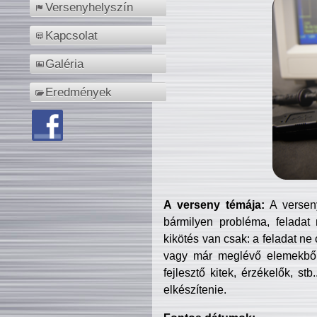
Versenyhelyszín
Kapcsolat
Galéria
Eredmények
A verseny témája:
A verseny
bármilyen probléma, feladat
kikötés van csak: a feladat ne
vagy már meglévő elemekből ö
fejlesztő kitek, érzékelők, st
elkészítenie.