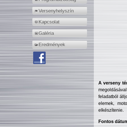
Versenyhelyszín
Kapcsolat
Galéria
Eredmények
A verseny té
megoldásával
feladatból áll
elemek, motor
elkészítenie.
Fontos dátu