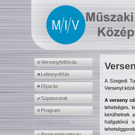
Versenyfelhívás
Versen
Lebonyolítás
A Szegedi Tu
Díjazás
Versenyt közé
Szponzorok
A verseny cél
tehetséges, k
Program
kerülhetnek 
hallgatóivá 
Regisztráció
tehetséggondo
Programbizottság