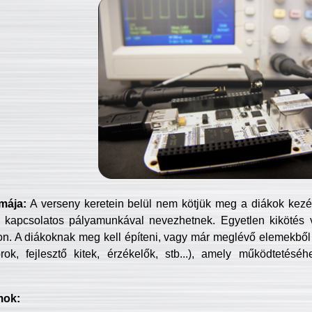
mája:
A verseny keretein belül nem kötjük meg a diákok kezét 
 kapcsolatos pályamunkával nevezhetnek. Egyetlen kikötés 
jon. A diákoknak meg kell építeni, vagy már meglévő elemekből ö
ok, fejlesztő kitek, érzékelők, stb...), amely működtetésé
mok: