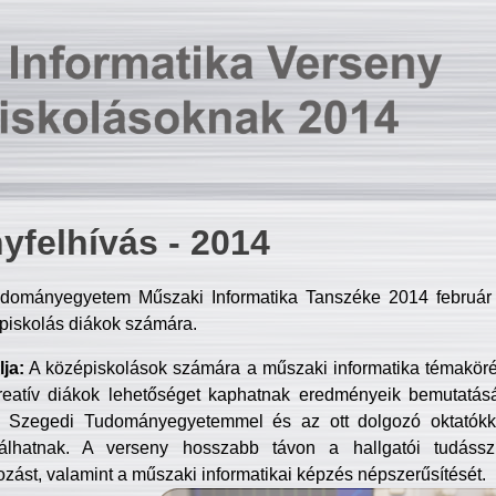
yfelhívás - 2014
dományegyetem Műszaki Informatika Tanszéke 2014 február 2
piskolás diákok számára.
ja:
A középiskolások számára a műszaki informatika témakör
reatív diákok lehetőséget kaphatnak eredményeik bemutatásá
a Szegedi Tudományegyetemmel és az ott dolgozó oktatókka
válhatnak. A verseny hosszabb távon a hallgatói tudásszi
zást, valamint a műszaki informatikai képzés népszerűsítését.