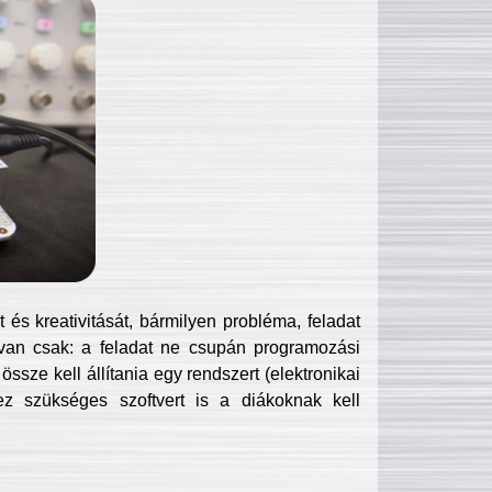
és kreativitását, bármilyen probléma, feladat
van csak: a feladat ne csupán programozási
ssze kell állítania egy rendszert (elektronikai
hez szükséges szoftvert is a diákoknak kell