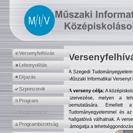
Versenyfelhívás
Versenyfelhív
Lebonyolítás
A Szegedi Tudományegyetem M
Díjazás
Műszaki Informatikai Versenyt
Szponzorok
A verseny célja:
A középiskol
szervezése, melyen a tehe
Program
bemutatására. Emellett 
Tudományegyetemmel és az o
Regisztráció
hallgatóivá válhatnak. A verse
Programbizottság
támogatja a tehetséggondozást