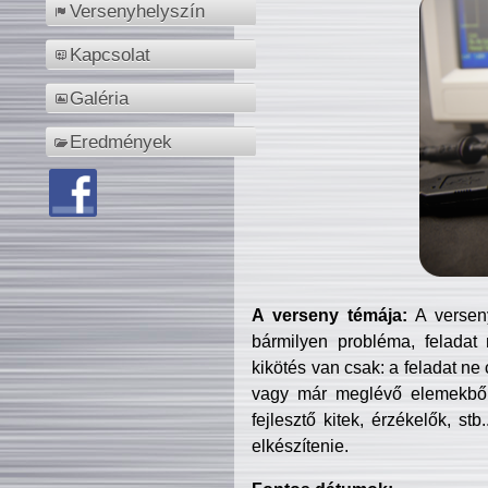
Versenyhelyszín
Kapcsolat
Galéria
Eredmények
A verseny témája:
A verseny
bármilyen probléma, feladat
kikötés van csak: a feladat ne
vagy már meglévő elemekből ö
fejlesztő kitek, érzékelők, st
elkészítenie.