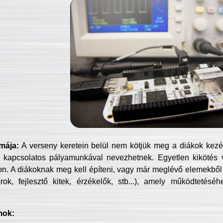
mája:
A verseny keretein belül nem kötjük meg a diákok kezét 
 kapcsolatos pályamunkával nevezhetnek. Egyetlen kikötés 
jon. A diákoknak meg kell építeni, vagy már meglévő elemekből ö
ok, fejlesztő kitek, érzékelők, stb...), amely működtetésé
mok: