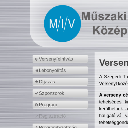
Versenyfelhívás
Versen
Lebonyolítás
A Szegedi Tu
Díjazás
Versenyt közé
Szponzorok
A verseny cél
tehetséges, k
Program
kerülhetnek 
hallgatóivá 
Regisztráció
tehetséggondo
Programbizottság