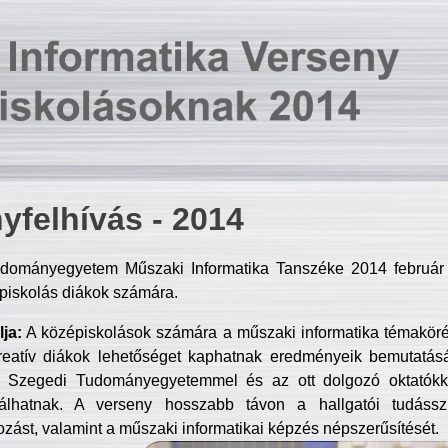
yfelhívás - 2014
dományegyetem Műszaki Informatika Tanszéke 2014 február 2
piskolás diákok számára.
ja:
A középiskolások számára a műszaki informatika témakör
reatív diákok lehetőséget kaphatnak eredményeik bemutatásá
a Szegedi Tudományegyetemmel és az ott dolgozó oktatókka
válhatnak. A verseny hosszabb távon a hallgatói tudásszi
zást, valamint a műszaki informatikai képzés népszerűsítését.