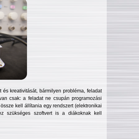
és kreativitását, bármilyen probléma, feladat
van csak: a feladat ne csupán programozási
ssze kell állítania egy rendszert (elektronikai
hez szükséges szoftvert is a diákoknak kell