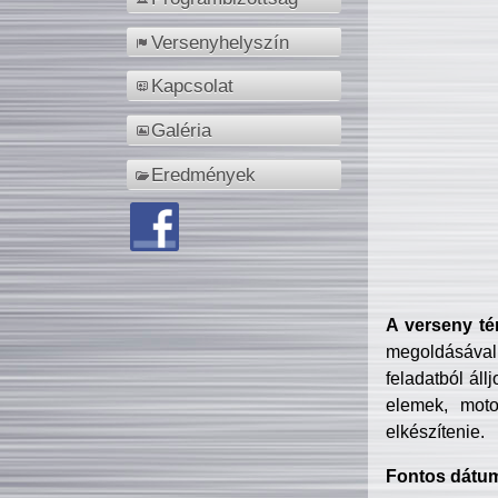
Versenyhelyszín
Kapcsolat
Galéria
Eredmények
A verseny té
megoldásával
feladatból áll
elemek, motor
elkészítenie.
Fontos dátu