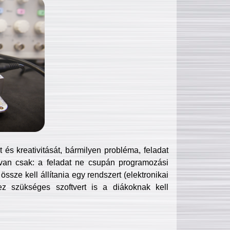
és kreativitását, bármilyen probléma, feladat
van csak: a feladat ne csupán programozási
ssze kell állítania egy rendszert (elektronikai
hez szükséges szoftvert is a diákoknak kell