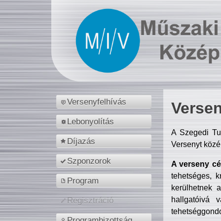
Versenyfelhívás
Versen
Lebonyolítás
A Szegedi Tu
Díjazás
Versenyt közé
Szponzorok
A verseny cél
tehetséges, k
Program
kerülhetnek 
hallgatóivá 
Regisztráció
tehetséggondo
Programbizottság