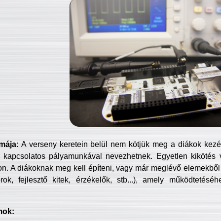
mája:
A verseny keretein belül nem kötjük meg a diákok kezét 
 kapcsolatos pályamunkával nevezhetnek. Egyetlen kikötés 
jon. A diákoknak meg kell építeni, vagy már meglévő elemekből ö
ok, fejlesztő kitek, érzékelők, stb...), amely működtetésé
mok: