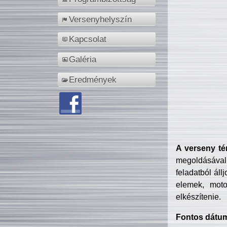
Versenyhelyszín
Kapcsolat
Galéria
Eredmények
A verseny té
megoldásával
feladatból áll
elemek, motor
elkészítenie.
Fontos dátu