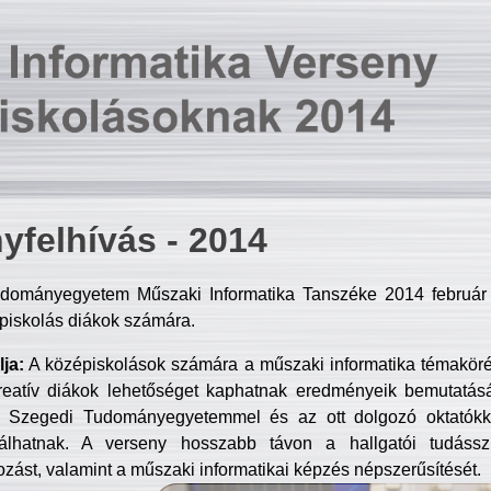
yfelhívás - 2014
dományegyetem Műszaki Informatika Tanszéke 2014 február 2
piskolás diákok számára.
ja:
A középiskolások számára a műszaki informatika témakör
reatív diákok lehetőséget kaphatnak eredményeik bemutatásá
a Szegedi Tudományegyetemmel és az ott dolgozó oktatókka
válhatnak. A verseny hosszabb távon a hallgatói tudásszi
zást, valamint a műszaki informatikai képzés népszerűsítését.