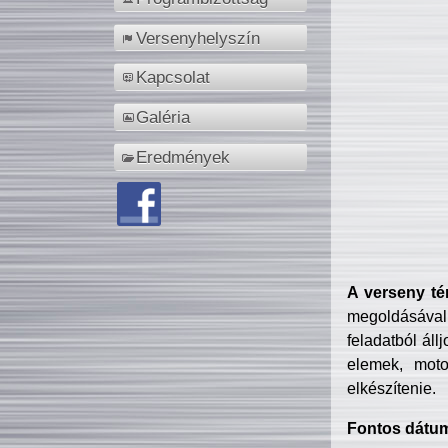
Versenyhelyszín
Kapcsolat
Galéria
Eredmények
A verseny té
megoldásával
feladatból áll
elemek, motor
elkészítenie.
Fontos dátu