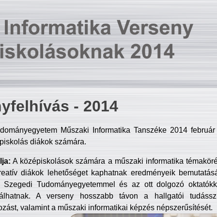
yfelhívás - 2014
dományegyetem Műszaki Informatika Tanszéke 2014 február 2
piskolás diákok számára.
ja:
A középiskolások számára a műszaki informatika témakör
reatív diákok lehetőséget kaphatnak eredményeik bemutatásá
a Szegedi Tudományegyetemmel és az ott dolgozó oktatókka
válhatnak. A verseny hosszabb távon a hallgatói tudásszi
zást, valamint a műszaki informatikai képzés népszerűsítését.