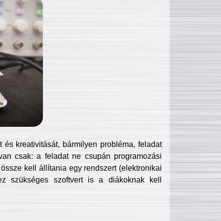
és kreativitását, bármilyen probléma, feladat
van csak: a feladat ne csupán programozási
ssze kell állítania egy rendszert (elektronikai
hez szükséges szoftvert is a diákoknak kell