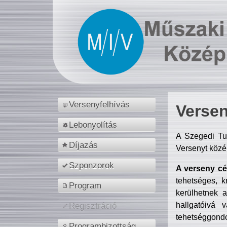
Versenyfelhívás
Versen
Lebonyolítás
A Szegedi Tu
Díjazás
Versenyt közé
Szponzorok
A verseny cél
tehetséges, k
Program
kerülhetnek 
hallgatóivá 
Regisztráció
tehetséggondo
Programbizottság