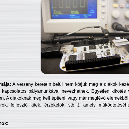
mája:
A verseny keretein belül nem kötjük meg a diákok kezét 
 kapcsolatos pályamunkával nevezhetnek. Egyetlen kikötés 
jon. A diákoknak meg kell építeni, vagy már meglévő elemekből ö
ok, fejlesztő kitek, érzékelők, stb...), amely működtetésé
mok: