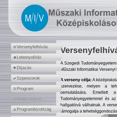
Versenyfelhívás
Versenyfelhív
Lebonyolítás
A Szegedi Tudományegyetem M
Díjazás
Műszaki Informatikai Versenyt
Szponzorok
A verseny célja:
A középiskol
szervezése, melyen a tehe
Program
bemutatására. Emellett 
Tudományegyetemmel és az o
Regisztráció
hallgatóivá válhatnak. A verse
Programbizottság
támogatja a tehetséggondozást