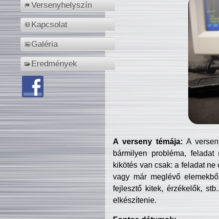
Versenyhelyszín
Kapcsolat
Galéria
Eredmények
A verseny témája:
A verseny
bármilyen probléma, feladat
kikötés van csak: a feladat ne
vagy már meglévő elemekből ö
fejlesztő kitek, érzékelők, st
elkészítenie.