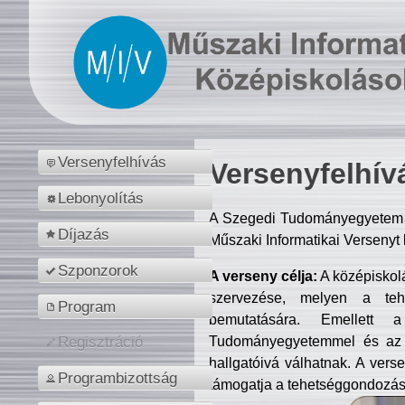
Versenyfelhívás
Versenyfelhív
Lebonyolítás
A Szegedi Tudományegyetem M
Díjazás
Műszaki Informatikai Versenyt
Szponzorok
A verseny célja:
A középiskol
szervezése, melyen a tehe
Program
bemutatására. Emellett 
Tudományegyetemmel és az o
Regisztráció
hallgatóivá válhatnak. A verse
Programbizottság
támogatja a tehetséggondozást