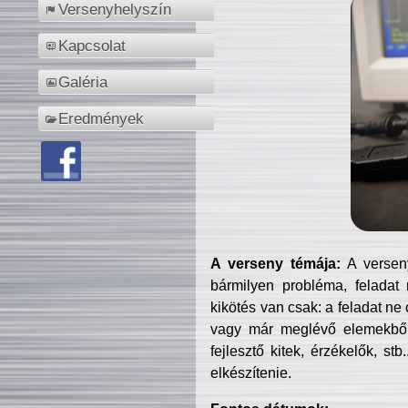
Versenyhelyszín
Kapcsolat
Galéria
Eredmények
A verseny témája:
A verseny
bármilyen probléma, feladat
kikötés van csak: a feladat ne
vagy már meglévő elemekből ö
fejlesztő kitek, érzékelők, st
elkészítenie.