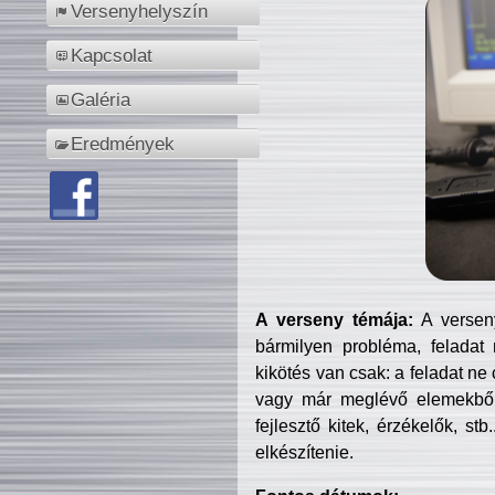
Versenyhelyszín
Kapcsolat
Galéria
Eredmények
A verseny témája:
A verseny
bármilyen probléma, feladat
kikötés van csak: a feladat ne
vagy már meglévő elemekből ö
fejlesztő kitek, érzékelők, st
elkészítenie.