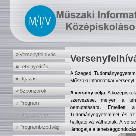
Versenyfelhívás
Versenyfelhív
Lebonyolítás
A Szegedi Tudományegyetem M
Díjazás
Műszaki Informatikai Versenyt
Szponzorok
A verseny célja:
A középiskol
szervezése, melyen a tehe
Program
bemutatására. Emellett 
Tudományegyetemmel és az o
Regisztráció
hallgatóivá válhatnak. A verse
Programbizottság
támogatja a tehetséggondozást