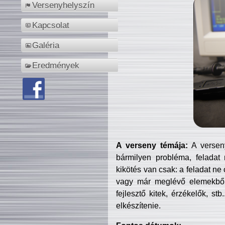
Versenyhelyszín
Kapcsolat
Galéria
Eredmények
A verseny témája:
A verseny
bármilyen probléma, feladat
kikötés van csak: a feladat ne
vagy már meglévő elemekből ö
fejlesztő kitek, érzékelők, st
elkészítenie.