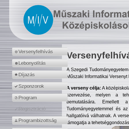
Versenyfelhívás
Versenyfelhív
Lebonyolítás
A Szegedi Tudományegyetem M
Díjazás
Műszaki Informatikai Versenyt
Szponzorok
A verseny célja:
A középiskol
szervezése, melyen a tehe
Program
bemutatására. Emellett 
Tudományegyetemmel és az o
Regisztráció
hallgatóivá válhatnak. A verse
Programbizottság
támogatja a tehetséggondozást