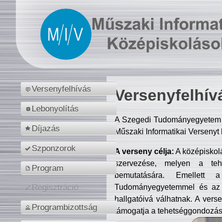
Versenyfelhívás
Versenyfelhív
Lebonyolítás
A Szegedi Tudományegyetem M
Díjazás
Műszaki Informatikai Versenyt
Szponzorok
A verseny célja:
A középiskol
szervezése, melyen a tehe
Program
bemutatására. Emellett 
Tudományegyetemmel és az o
Regisztráció
hallgatóivá válhatnak. A verse
Programbizottság
támogatja a tehetséggondozást