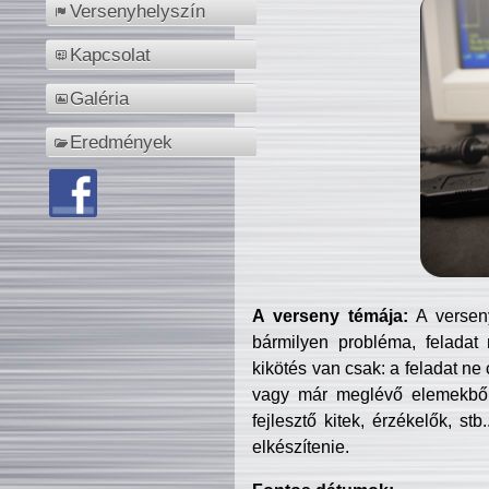
Versenyhelyszín
Kapcsolat
Galéria
Eredmények
A verseny témája:
A verseny
bármilyen probléma, feladat
kikötés van csak: a feladat ne
vagy már meglévő elemekből ö
fejlesztő kitek, érzékelők, st
elkészítenie.