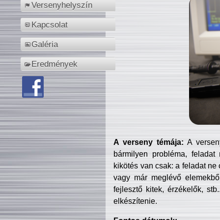
Versenyhelyszín
Kapcsolat
Galéria
Eredmények
A verseny témája:
A verseny
bármilyen probléma, feladat
kikötés van csak: a feladat ne
vagy már meglévő elemekből ö
fejlesztő kitek, érzékelők, st
elkészítenie.