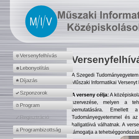
Versenyfelhívás
Versenyfelhív
Lebonyolítás
A Szegedi Tudományegyetem M
Díjazás
Műszaki Informatikai Versenyt
Szponzorok
A verseny célja:
A középiskol
szervezése, melyen a tehe
Program
bemutatására. Emellett 
Tudományegyetemmel és az o
Regisztráció
hallgatóivá válhatnak. A verse
Programbizottság
támogatja a tehetséggondozást