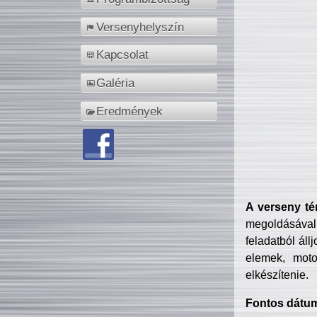
Versenyhelyszín
Kapcsolat
Galéria
Eredmények
A verseny té
megoldásával
feladatból áll
elemek, motor
elkészítenie.
Fontos dátu