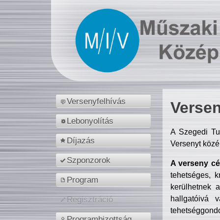
Versenyfelhívás
Versen
Lebonyolítás
A Szegedi Tu
Díjazás
Versenyt közé
Szponzorok
A verseny cél
tehetséges, k
Program
kerülhetnek 
hallgatóivá 
Regisztráció
tehetséggondo
Programbizottság