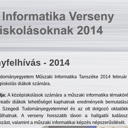
yfelhívás - 2014
dományegyetem Műszaki Informatika Tanszéke 2014 február 2
piskolás diákok számára.
ja:
A középiskolások számára a műszaki informatika témakör
reatív diákok lehetőséget kaphatnak eredményeik bemutatásá
a Szegedi Tudományegyetemmel és az ott dolgozó oktatókka
válhatnak. A verseny hosszabb távon a hallgatói tudásszi
zást, valamint a műszaki informatikai képzés népszerűsítését.