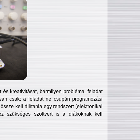
és kreativitását, bármilyen probléma, feladat
van csak: a feladat ne csupán programozási
ssze kell állítania egy rendszert (elektronikai
hez szükséges szoftvert is a diákoknak kell