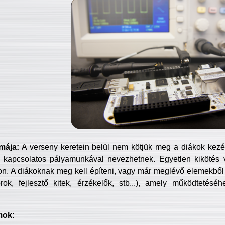
mája:
A verseny keretein belül nem kötjük meg a diákok kezét 
 kapcsolatos pályamunkával nevezhetnek. Egyetlen kikötés 
jon. A diákoknak meg kell építeni, vagy már meglévő elemekből ö
ok, fejlesztő kitek, érzékelők, stb...), amely működtetésé
mok: