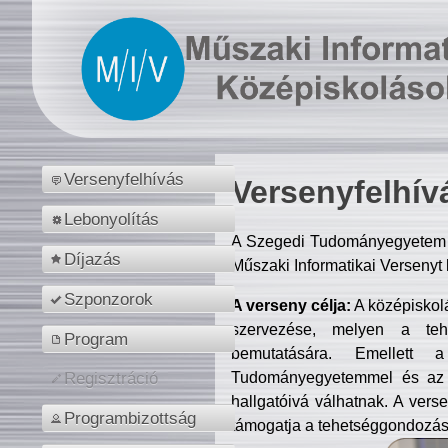
Versenyfelhívás
Versenyfelhív
Lebonyolítás
A Szegedi Tudományegyetem M
Díjazás
Műszaki Informatikai Versenyt
Szponzorok
A verseny célja:
A középiskol
szervezése, melyen a tehe
Program
bemutatására. Emellett 
Tudományegyetemmel és az o
Regisztráció
hallgatóivá válhatnak. A verse
Programbizottság
támogatja a tehetséggondozást