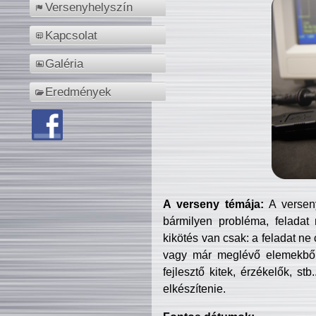
Versenyhelyszín
Kapcsolat
Galéria
Eredmények
A verseny témája:
A verseny
bármilyen probléma, feladat
kikötés van csak: a feladat ne
vagy már meglévő elemekből ö
fejlesztő kitek, érzékelők, st
elkészítenie.