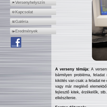
Versenyhelyszín
Kapcsolat
Galéria
Eredmények
A verseny témája:
A verseny
bármilyen probléma, feladat
kikötés van csak: a feladat ne
vagy már meglévő elemekből ö
fejlesztő kitek, érzékelők, st
elkészítenie.