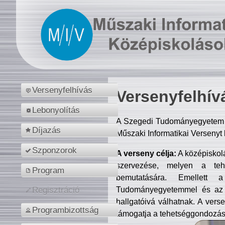
Versenyfelhívás
Versenyfelhív
Lebonyolítás
A Szegedi Tudományegyetem M
Díjazás
Műszaki Informatikai Versenyt
Szponzorok
A verseny célja:
A középiskol
szervezése, melyen a tehe
Program
bemutatására. Emellett 
Tudományegyetemmel és az o
Regisztráció
hallgatóivá válhatnak. A verse
Programbizottság
támogatja a tehetséggondozást