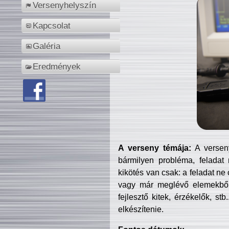
Versenyhelyszín
Kapcsolat
Galéria
Eredmények
A verseny témája:
A verseny
bármilyen probléma, feladat
kikötés van csak: a feladat ne
vagy már meglévő elemekből ö
fejlesztő kitek, érzékelők, st
elkészítenie.