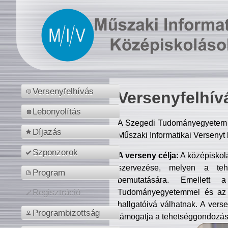
Versenyfelhívás
Versenyfelhív
Lebonyolítás
A Szegedi Tudományegyetem M
Díjazás
Műszaki Informatikai Versenyt
Szponzorok
A verseny célja:
A középiskol
szervezése, melyen a tehe
Program
bemutatására. Emellett 
Tudományegyetemmel és az o
Regisztráció
hallgatóivá válhatnak. A verse
Programbizottság
támogatja a tehetséggondozást