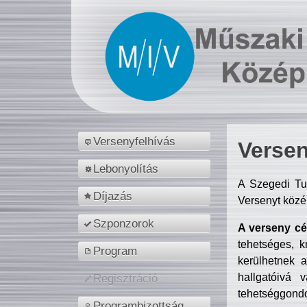
Versenyfelhívás
Versen
Lebonyolítás
A Szegedi Tu
Díjazás
Versenyt közé
Szponzorok
A verseny cél
tehetséges, k
Program
kerülhetnek 
hallgatóivá 
Regisztráció
tehetséggondo
Programbizottság