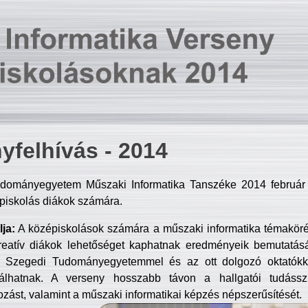
yfelhívás - 2014
dományegyetem Műszaki Informatika Tanszéke 2014 február 2
piskolás diákok számára.
ja:
A középiskolások számára a műszaki informatika témakör
reatív diákok lehetőséget kaphatnak eredményeik bemutatásá
a Szegedi Tudományegyetemmel és az ott dolgozó oktatókka
válhatnak. A verseny hosszabb távon a hallgatói tudásszi
zást, valamint a műszaki informatikai képzés népszerűsítését.