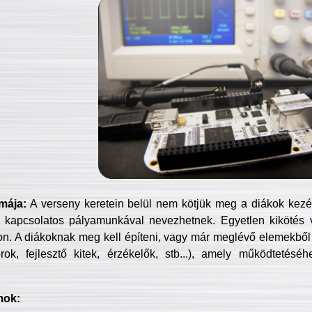
mája:
A verseny keretein belül nem kötjük meg a diákok kezét 
 kapcsolatos pályamunkával nevezhetnek. Egyetlen kikötés 
jon. A diákoknak meg kell építeni, vagy már meglévő elemekből ö
ok, fejlesztő kitek, érzékelők, stb...), amely működtetésé
mok: