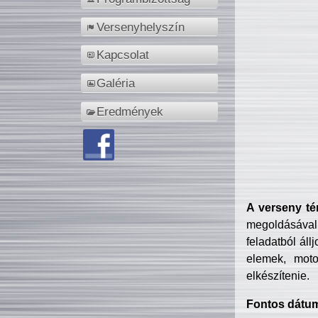
Versenyhelyszín
Kapcsolat
Galéria
Eredmények
A verseny té
megoldásával
feladatból áll
elemek, motor
elkészítenie.
Fontos dátu