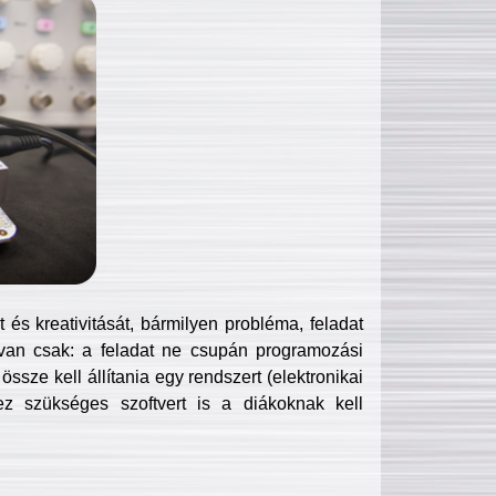
és kreativitását, bármilyen probléma, feladat
van csak: a feladat ne csupán programozási
ssze kell állítania egy rendszert (elektronikai
hez szükséges szoftvert is a diákoknak kell