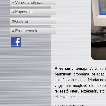
Versenyhelyszín
Kapcsolat
Galéria
Eredmények
A verseny témája:
A verseny
bármilyen probléma, feladat
kikötés van csak: a feladat ne
vagy már meglévő elemekből ö
fejlesztő kitek, érzékelők, st
elkészítenie.