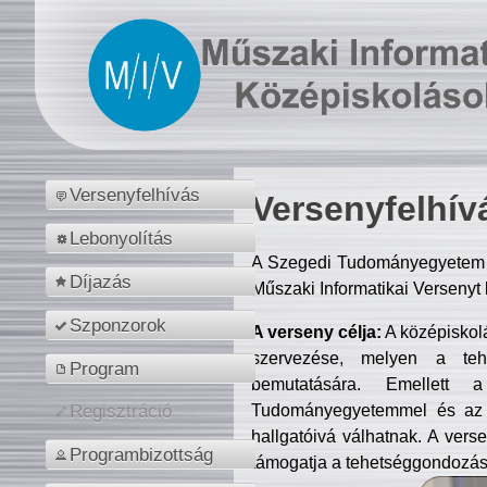
Versenyfelhívás
Versenyfelhív
Lebonyolítás
A Szegedi Tudományegyetem M
Díjazás
Műszaki Informatikai Versenyt
Szponzorok
A verseny célja:
A középiskol
szervezése, melyen a tehe
Program
bemutatására. Emellett 
Tudományegyetemmel és az o
Regisztráció
hallgatóivá válhatnak. A verse
Programbizottság
támogatja a tehetséggondozást