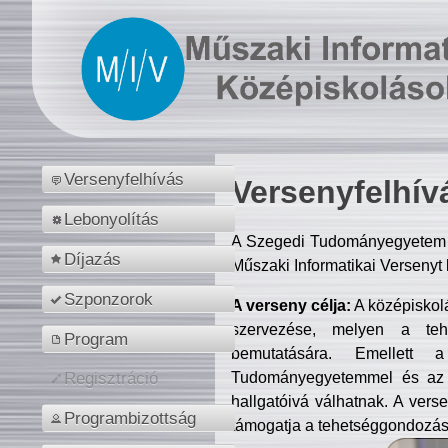
Versenyfelhívás
Versenyfelhív
Lebonyolítás
A Szegedi Tudományegyetem M
Díjazás
Műszaki Informatikai Versenyt
Szponzorok
A verseny célja:
A középiskol
szervezése, melyen a tehe
Program
bemutatására. Emellett 
Tudományegyetemmel és az o
Regisztráció
hallgatóivá válhatnak. A verse
Programbizottság
támogatja a tehetséggondozást