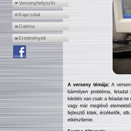
Versenyhelyszín
Kapcsolat
Galéria
Eredmények
A verseny témája:
A verseny
bármilyen probléma, feladat
kikötés van csak: a feladat ne
vagy már meglévő elemekből ö
fejlesztő kitek, érzékelők, st
elkészítenie.