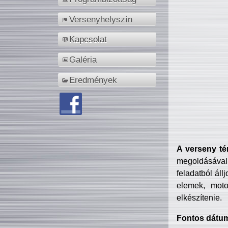
Versenyhelyszín
Kapcsolat
Galéria
Eredmények
A verseny té
megoldásával
feladatból áll
elemek, motor
elkészítenie.
Fontos dátu