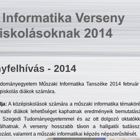
yfelhívás - 2014
dományegyetem Műszaki Informatika Tanszéke 2014 február 2
piskolás diákok számára.
ja:
A középiskolások számára a műszaki informatika témakör
reatív diákok lehetőséget kaphatnak eredményeik bemutatásá
a Szegedi Tudományegyetemmel és az ott dolgozó oktatókka
válhatnak. A verseny hosszabb távon a hallgatói tudásszi
zást, valamint a műszaki informatikai képzés népszerűsítését.