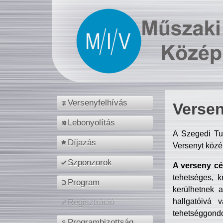
Versenyfelhívás
Versen
Lebonyolítás
A Szegedi Tu
Díjazás
Versenyt közé
Szponzorok
A verseny cél
tehetséges, k
Program
kerülhetnek 
hallgatóivá 
Regisztráció
tehetséggondo
Programbizottság