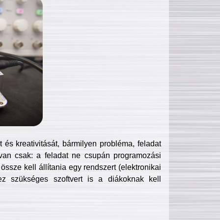
és kreativitását, bármilyen probléma, feladat
van csak: a feladat ne csupán programozási
ssze kell állítania egy rendszert (elektronikai
hez szükséges szoftvert is a diákoknak kell