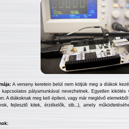
mája:
A verseny keretein belül nem kötjük meg a diákok kezét 
 kapcsolatos pályamunkával nevezhetnek. Egyetlen kikötés 
jon. A diákoknak meg kell építeni, vagy már meglévő elemekből ö
ok, fejlesztő kitek, érzékelők, stb...), amely működtetésé
mok: