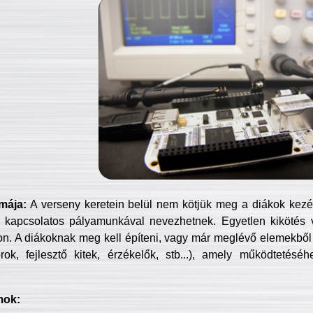
mája:
A verseny keretein belül nem kötjük meg a diákok kezét 
 kapcsolatos pályamunkával nevezhetnek. Egyetlen kikötés 
jon. A diákoknak meg kell építeni, vagy már meglévő elemekből ö
ok, fejlesztő kitek, érzékelők, stb...), amely működtetésé
mok: