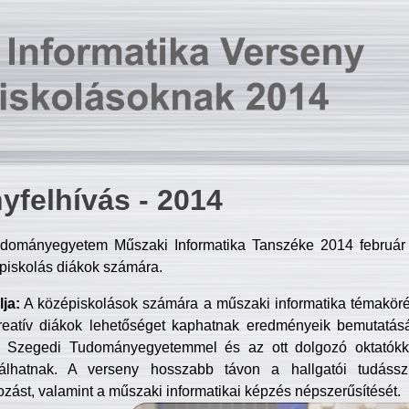
yfelhívás - 2014
dományegyetem Műszaki Informatika Tanszéke 2014 február 2
piskolás diákok számára.
ja:
A középiskolások számára a műszaki informatika témakör
reatív diákok lehetőséget kaphatnak eredményeik bemutatásá
a Szegedi Tudományegyetemmel és az ott dolgozó oktatókka
válhatnak. A verseny hosszabb távon a hallgatói tudásszi
zást, valamint a műszaki informatikai képzés népszerűsítését.