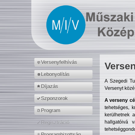
Versenyfelhívás
Versen
Lebonyolítás
A Szegedi Tu
Díjazás
Versenyt közé
Szponzorok
A verseny cél
tehetséges, k
Program
kerülhetnek 
hallgatóivá 
Regisztráció
tehetséggondo
Programbizottság