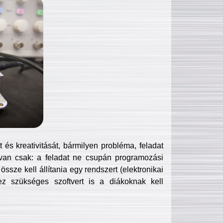
és kreativitását, bármilyen probléma, feladat
van csak: a feladat ne csupán programozási
ssze kell állítania egy rendszert (elektronikai
hez szükséges szoftvert is a diákoknak kell