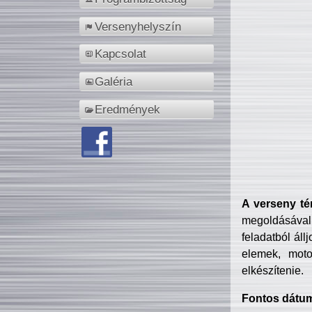
Versenyhelyszín
Kapcsolat
Galéria
Eredmények
A verseny té
megoldásával
feladatból áll
elemek, motor
elkészítenie.
Fontos dátu