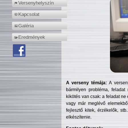
Versenyhelyszín
Kapcsolat
Galéria
Eredmények
A verseny témája:
A verseny
bármilyen probléma, feladat
kikötés van csak: a feladat ne
vagy már meglévő elemekből ö
fejlesztő kitek, érzékelők, st
elkészítenie.