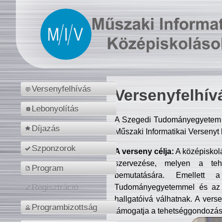
Versenyfelhívás
Versenyfelhív
Lebonyolítás
A Szegedi Tudományegyetem M
Díjazás
Műszaki Informatikai Versenyt
Szponzorok
A verseny célja:
A középiskol
szervezése, melyen a tehe
Program
bemutatására. Emellett 
Tudományegyetemmel és az o
Regisztráció
hallgatóivá válhatnak. A verse
Programbizottság
támogatja a tehetséggondozást