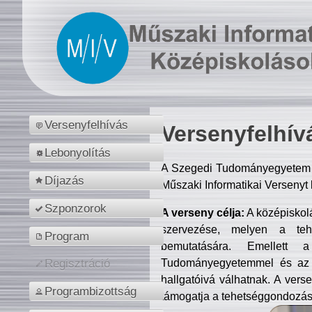
Versenyfelhívás
Versenyfelhív
Lebonyolítás
A Szegedi Tudományegyetem M
Díjazás
Műszaki Informatikai Versenyt
Szponzorok
A verseny célja:
A középiskol
szervezése, melyen a tehe
Program
bemutatására. Emellett 
Tudományegyetemmel és az o
Regisztráció
hallgatóivá válhatnak. A verse
Programbizottság
támogatja a tehetséggondozást