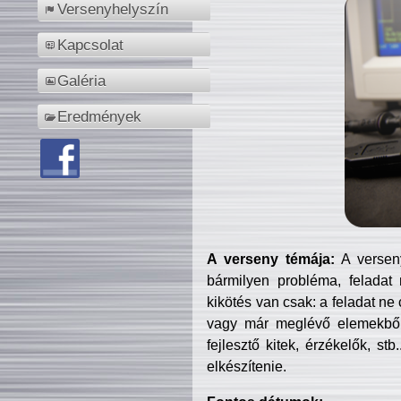
Versenyhelyszín
Kapcsolat
Galéria
Eredmények
A verseny témája:
A verseny
bármilyen probléma, feladat
kikötés van csak: a feladat ne
vagy már meglévő elemekből ö
fejlesztő kitek, érzékelők, st
elkészítenie.