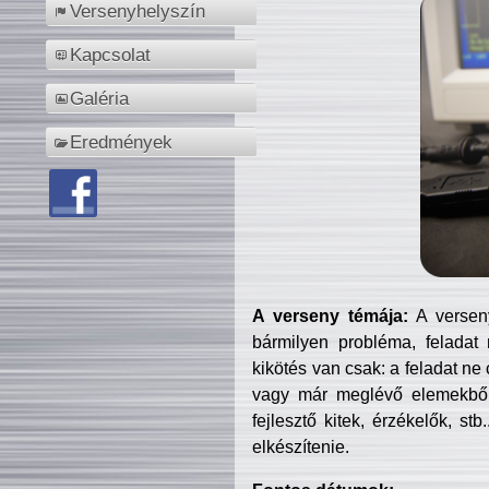
Versenyhelyszín
Kapcsolat
Galéria
Eredmények
A verseny témája:
A verseny
bármilyen probléma, feladat
kikötés van csak: a feladat ne
vagy már meglévő elemekből ö
fejlesztő kitek, érzékelők, st
elkészítenie.