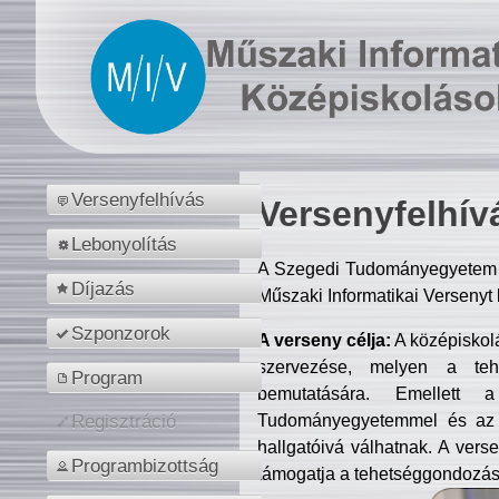
Versenyfelhívás
Versenyfelhív
Lebonyolítás
A Szegedi Tudományegyetem M
Díjazás
Műszaki Informatikai Versenyt
Szponzorok
A verseny célja:
A középiskol
szervezése, melyen a tehe
Program
bemutatására. Emellett 
Tudományegyetemmel és az o
Regisztráció
hallgatóivá válhatnak. A verse
Programbizottság
támogatja a tehetséggondozást