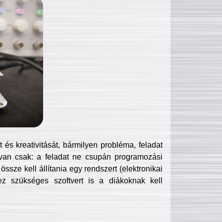
és kreativitását, bármilyen probléma, feladat
van csak: a feladat ne csupán programozási
ssze kell állítania egy rendszert (elektronikai
hez szükséges szoftvert is a diákoknak kell