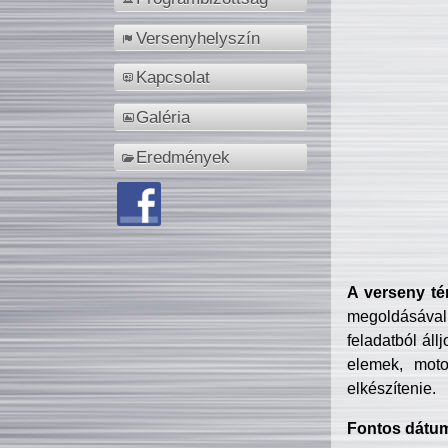
Versenyhelyszín
Kapcsolat
Galéria
Eredmények
A verseny té
megoldásával
feladatból áll
elemek, motor
elkészítenie.
Fontos dátu