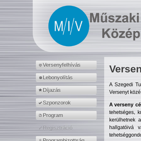
Versenyfelhívás
Versen
Lebonyolítás
A Szegedi Tu
Díjazás
Versenyt közé
Szponzorok
A verseny cél
tehetséges, k
Program
kerülhetnek 
hallgatóivá 
Regisztráció
tehetséggondo
Programbizottság