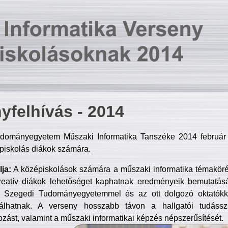
yfelhívás - 2014
dományegyetem Műszaki Informatika Tanszéke 2014 február 2
piskolás diákok számára.
ja:
A középiskolások számára a műszaki informatika témakör
reatív diákok lehetőséget kaphatnak eredményeik bemutatásá
a Szegedi Tudományegyetemmel és az ott dolgozó oktatókka
válhatnak. A verseny hosszabb távon a hallgatói tudásszi
zást, valamint a műszaki informatikai képzés népszerűsítését.