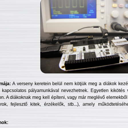
mája:
A verseny keretein belül nem kötjük meg a diákok kezét 
 kapcsolatos pályamunkával nevezhetnek. Egyetlen kikötés 
jon. A diákoknak meg kell építeni, vagy már meglévő elemekből ö
ok, fejlesztő kitek, érzékelők, stb...), amely működtetésé
mok: