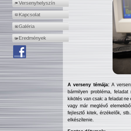
Versenyhelyszín
Kapcsolat
Galéria
Eredmények
A verseny témája:
A verseny
bármilyen probléma, feladat
kikötés van csak: a feladat ne
vagy már meglévő elemekből ö
fejlesztő kitek, érzékelők, st
elkészítenie.