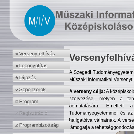
Versenyfelhívás
Versenyfelhív
Lebonyolítás
A Szegedi Tudományegyetem M
Díjazás
Műszaki Informatikai Versenyt
Szponzorok
A verseny célja:
A középiskol
szervezése, melyen a tehe
Program
bemutatására. Emellett 
Tudományegyetemmel és az o
Regisztráció
hallgatóivá válhatnak. A verse
Programbizottság
támogatja a tehetséggondozást