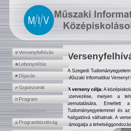
Versenyfelhívás
Versenyfelhív
Lebonyolítás
A Szegedi Tudományegyetem M
Díjazás
Műszaki Informatikai Versenyt
Szponzorok
A verseny célja:
A középiskol
szervezése, melyen a tehe
Program
bemutatására. Emellett 
Tudományegyetemmel és az o
Regisztráció
hallgatóivá válhatnak. A verse
Programbizottság
támogatja a tehetséggondozást