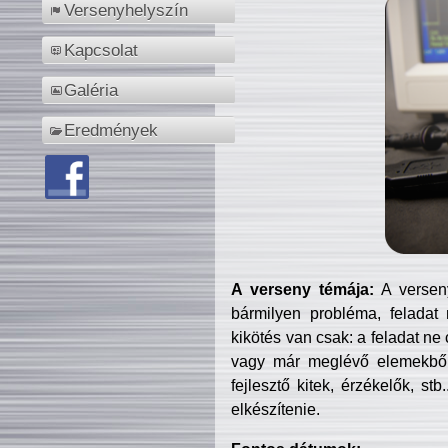
Versenyhelyszín
Kapcsolat
Galéria
Eredmények
A verseny témája:
A verseny
bármilyen probléma, feladat
kikötés van csak: a feladat ne
vagy már meglévő elemekből ö
fejlesztő kitek, érzékelők, st
elkészítenie.