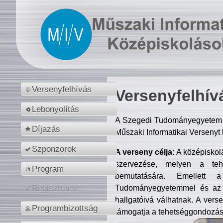
Versenyfelhívás
Versenyfelhív
Lebonyolítás
A Szegedi Tudományegyetem M
Díjazás
Műszaki Informatikai Versenyt
Szponzorok
A verseny célja:
A középiskol
szervezése, melyen a tehe
Program
bemutatására. Emellett 
Tudományegyetemmel és az o
Regisztráció
hallgatóivá válhatnak. A verse
Programbizottság
támogatja a tehetséggondozást