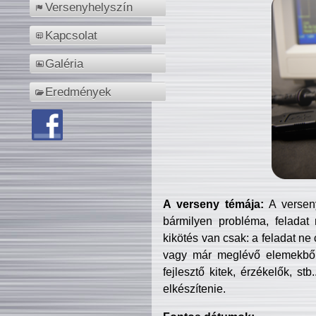
Versenyhelyszín
Kapcsolat
Galéria
Eredmények
A verseny témája:
A verseny
bármilyen probléma, feladat
kikötés van csak: a feladat ne
vagy már meglévő elemekből ö
fejlesztő kitek, érzékelők, st
elkészítenie.