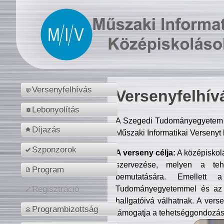
Versenyfelhívás
Versenyfelhív
Lebonyolítás
A Szegedi Tudományegyetem M
Díjazás
Műszaki Informatikai Versenyt
Szponzorok
A verseny célja:
A középiskol
szervezése, melyen a tehe
Program
bemutatására. Emellett 
Tudományegyetemmel és az o
Regisztráció
hallgatóivá válhatnak. A verse
Programbizottság
támogatja a tehetséggondozást