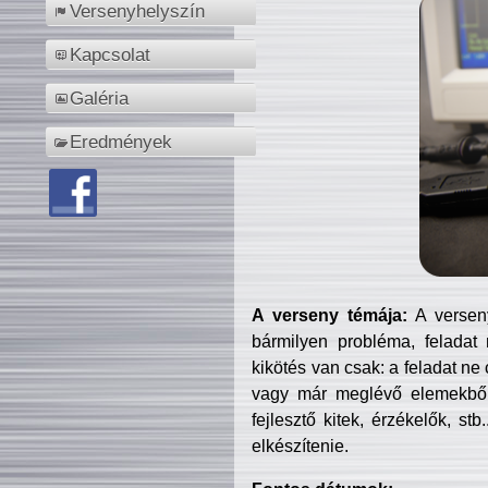
Versenyhelyszín
Kapcsolat
Galéria
Eredmények
A verseny témája:
A verseny
bármilyen probléma, feladat
kikötés van csak: a feladat ne
vagy már meglévő elemekből ö
fejlesztő kitek, érzékelők, st
elkészítenie.