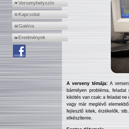
Versenyhelyszín
Kapcsolat
Galéria
Eredmények
A verseny témája:
A verseny
bármilyen probléma, feladat
kikötés van csak: a feladat ne
vagy már meglévő elemekből ö
fejlesztő kitek, érzékelők, st
elkészítenie.