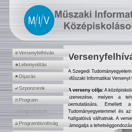
Versenyfelhívás
Versenyfelhív
Lebonyolítás
A Szegedi Tudományegyetem M
Díjazás
Műszaki Informatikai Versenyt
Szponzorok
A verseny célja:
A középiskol
szervezése, melyen a tehe
Program
bemutatására. Emellett 
Tudományegyetemmel és az o
Regisztráció
hallgatóivá válhatnak. A verse
Programbizottság
támogatja a tehetséggondozást