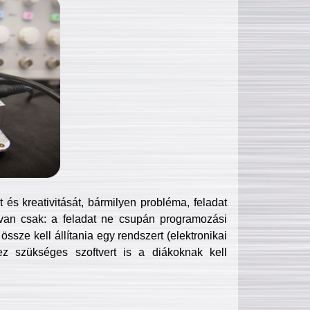
és kreativitását, bármilyen probléma, feladat
van csak: a feladat ne csupán programozási
ssze kell állítania egy rendszert (elektronikai
hez szükséges szoftvert is a diákoknak kell