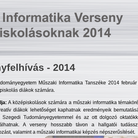
yfelhívás - 2014
dományegyetem Műszaki Informatika Tanszéke 2014 február 2
piskolás diákok számára.
ja:
A középiskolások számára a műszaki informatika témakör
reatív diákok lehetőséget kaphatnak eredményeik bemutatásá
a Szegedi Tudományegyetemmel és az ott dolgozó oktatókka
válhatnak. A verseny hosszabb távon a hallgatói tudásszi
zást, valamint a műszaki informatikai képzés népszerűsítését.