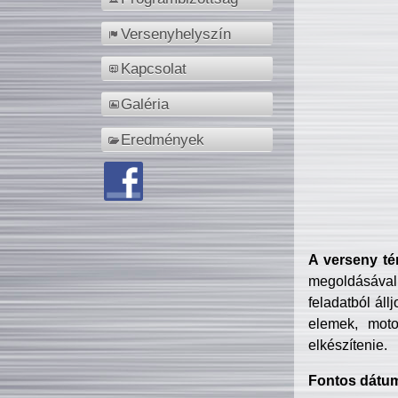
Versenyhelyszín
Kapcsolat
Galéria
Eredmények
A verseny té
megoldásával
feladatból áll
elemek, motor
elkészítenie.
Fontos dátu