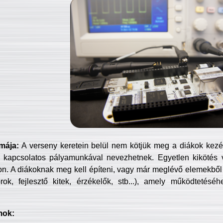
mája:
A verseny keretein belül nem kötjük meg a diákok kezét 
 kapcsolatos pályamunkával nevezhetnek. Egyetlen kikötés 
jon. A diákoknak meg kell építeni, vagy már meglévő elemekből ö
ok, fejlesztő kitek, érzékelők, stb...), amely működtetésé
mok: