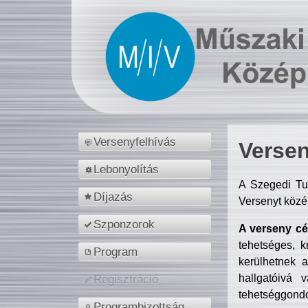
Versenyfelhívás
Versen
Lebonyolítás
A Szegedi Tu
Díjazás
Versenyt közé
Szponzorok
A verseny cél
tehetséges, k
Program
kerülhetnek 
hallgatóivá 
Regisztráció
tehetséggondo
Programbizottság