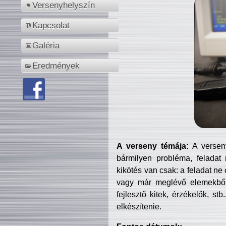
Versenyhelyszín
Kapcsolat
Galéria
Eredmények
A verseny témája:
A verseny
bármilyen probléma, feladat
kikötés van csak: a feladat ne
vagy már meglévő elemekből ö
fejlesztő kitek, érzékelők, st
elkészítenie.