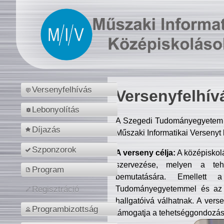
Versenyfelhívás
Versenyfelhív
Lebonyolítás
A Szegedi Tudományegyetem M
Díjazás
Műszaki Informatikai Versenyt
Szponzorok
A verseny célja:
A középiskol
szervezése, melyen a tehe
Program
bemutatására. Emellett 
Tudományegyetemmel és az o
Regisztráció
hallgatóivá válhatnak. A verse
Programbizottság
támogatja a tehetséggondozást